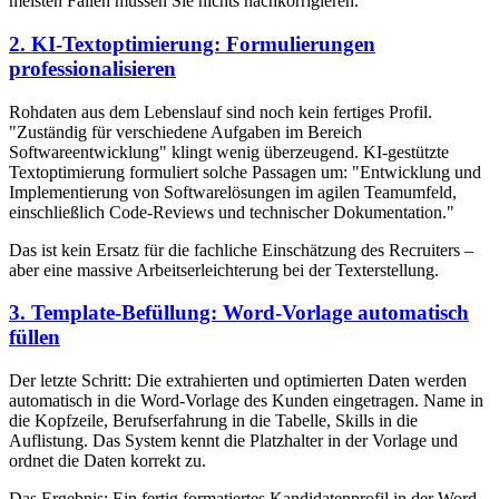
meisten Fällen müssen Sie nichts nachkorrigieren.
2. KI-Textoptimierung: Formulierungen
professionalisieren
Rohdaten aus dem Lebenslauf sind noch kein fertiges Profil.
"Zuständig für verschiedene Aufgaben im Bereich
Softwareentwicklung" klingt wenig überzeugend. KI-gestützte
Textoptimierung formuliert solche Passagen um: "Entwicklung und
Implementierung von Softwarelösungen im agilen Teamumfeld,
einschließlich Code-Reviews und technischer Dokumentation."
Das ist kein Ersatz für die fachliche Einschätzung des Recruiters –
aber eine massive Arbeitserleichterung bei der Texterstellung.
3. Template-Befüllung: Word-Vorlage automatisch
füllen
Der letzte Schritt: Die extrahierten und optimierten Daten werden
automatisch in die Word-Vorlage des Kunden eingetragen. Name in
die Kopfzeile, Berufserfahrung in die Tabelle, Skills in die
Auflistung. Das System kennt die Platzhalter in der Vorlage und
ordnet die Daten korrekt zu.
Das Ergebnis: Ein fertig formatiertes Kandidatenprofil in der Word-